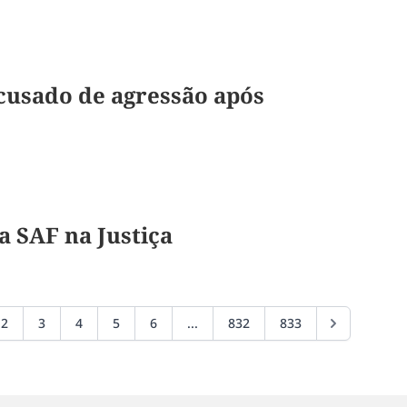
cusado de agressão após
a SAF na Justiça
2
3
4
5
6
...
832
833