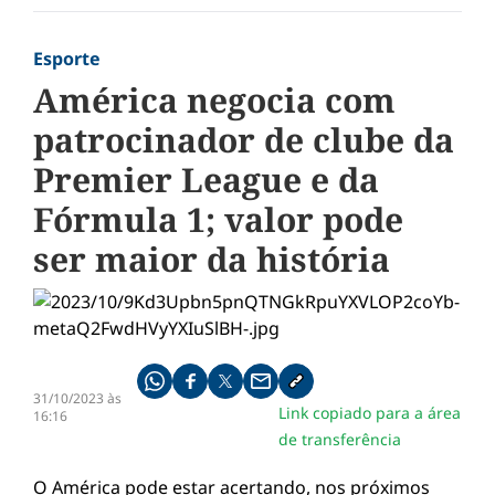
Esporte
América negocia com
patrocinador de clube da
Premier League e da
Fórmula 1; valor pode
ser maior da história
Compartilhe pelo whatsapp
Compartilhar no facebook
Compartilhar no twitter
Compartilhe pelo email
Copiar link da notícia
31/10/2023 às
Link copiado para a área
16:16
de transferência
O América pode estar acertando, nos próximos