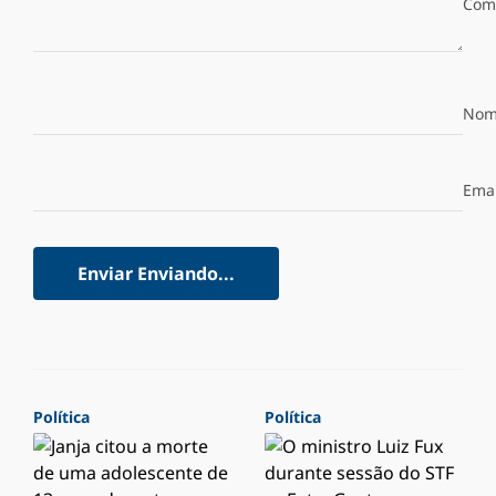
Com
Nom
Emai
Enviar
Enviando...
Política
Política