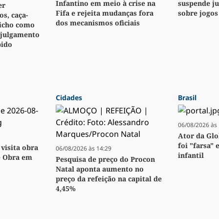
Infantino em meio à crise na
suspende j
er
Fifa e rejeita mudanças fora
sobre jogos
s, caça-
dos mecanismos oficiais
bicho como
 julgamento
pido
Cidades
Brasil
06/08/2026 às 
Ator da Glo
foi "farsa" 
visita obra
06/08/2026 às 14:29
infantil
e Obra em
Pesquisa de preço do Procon
Natal aponta aumento no
preço da refeição na capital de
4,45%