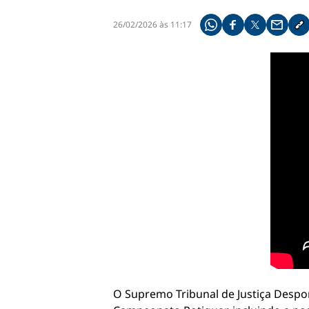
26/02/2026 às 11:17
Compartilhe pelo what
Compartilhar no f
Compartilhar 
Compart
Co
O Supremo Tribunal de Justiça Desport