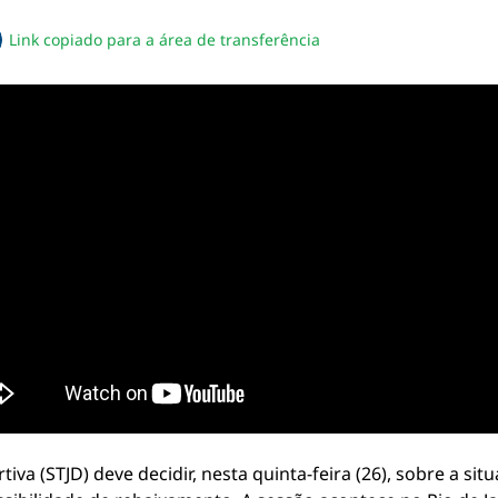
Link copiado para a área de transferência
sapp
acebook
no twitter
ilhe pelo email
piar link da notícia
iva (STJD) deve decidir, nesta quinta-feira (26), sobre a si