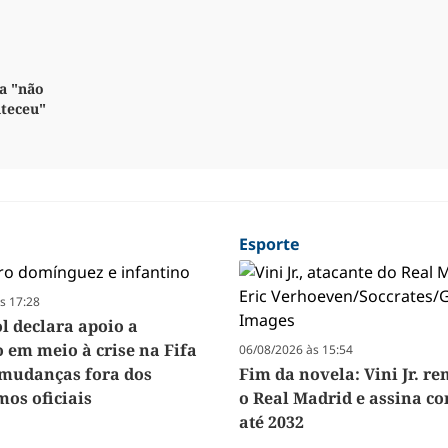
a "não
nteceu"
Esporte
s 17:28
 declara apoio a
o em meio à crise na Fifa
06/08/2026 às 15:54
a mudanças fora dos
Fim da novela: Vini Jr. r
os oficiais
o Real Madrid e assina co
até 2032