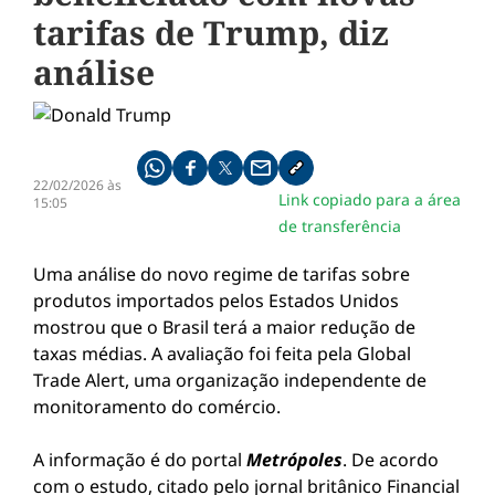
tarifas de Trump, diz
análise
Compartilhe pelo whatsapp
Compartilhar no facebook
Compartilhar no twitter
Compartilhe pelo email
Copiar link da notícia
22/02/2026 às
Link copiado para a área
15:05
de transferência
Uma análise do novo regime de tarifas sobre
produtos importados pelos Estados Unidos
mostrou que o Brasil terá a maior redução de
taxas médias. A avaliação foi feita pela Global
Trade Alert, uma organização independente de
monitoramento do comércio.
A informação é do portal
Metrópoles
. De acordo
com o estudo, citado pelo jornal britânico Financial