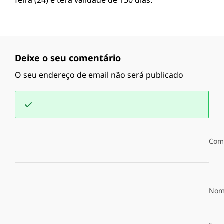
feira (24) e terá validade de 150 dias.
Deixe o seu comentário
O seu endereço de email não será publicado
Com
Nom