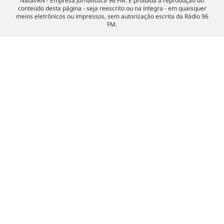
Natal/RN - Empresa Jornalística 96 FM. É proibida a reprodução do
conteúdo desta página - seja reescrito ou na íntegra - em quaisquer
meios eletrônicos ou impressos, sem autorização escrita da Rádio 96
FM.