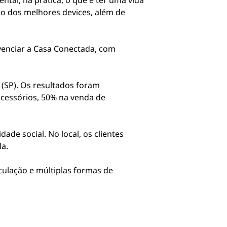
tar, na prática, o que é ter uma vida
do dos melhores devices, além de
.
ivenciar a Casa Conectada, com
 (SP). Os resultados foram
acessórios, 50% na venda de
de social. No local, os clientes
la.
rculação e múltiplas formas de