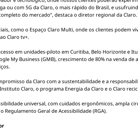
ador e tecnológico, onde nossos clientes poderão experimen
ga ou com 5G da Claro, o mais rápido do Brasil, e usufruin
ompleto do mercado”, destaca o diretor regional da Claro
ciais, como o Espaço Claro Multi, onde os clientes podem v
ao Claro tv+.
cesso em unidades-piloto em Curitiba, Belo Horizonte e Itu
oogle My Business (GMB), crescimento de 80% na venda de 
ços.
omisso da Claro com a sustentabilidade e a responsabilida
nstituto Claro, o programa Energia da Claro e o Claro recic
essibilidade universal, com cuidados ergonômicos, ampla ci
 Regulamento Geral de Acessibilidade (RGA).
or