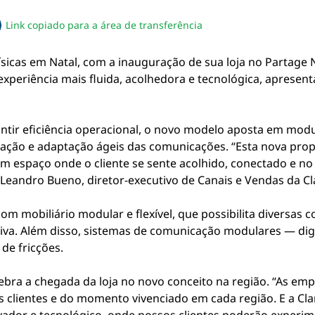
Link copiado para a área de transferência
sapp
acebook
no twitter
ilhe pelo email
piar link da notícia
físicas em Natal, com a inauguração de sua loja no Partage N
experiência mais fluida, acolhedora e tecnológica, apresen
antir eficiência operacional, o novo modelo aposta em modu
ntação e adaptação ágeis das comunicações. “Esta nova pr
m espaço onde o cliente se sente acolhido, conectado e no
Leandro Bueno, diretor-executivo de Canais e Vendas da Cl
om mobiliário modular e flexível, que possibilita diversas
iva. Além disso, sistemas de comunicação modulares — dig
 de fricções.
elebra a chegada da loja no novo conceito na região. “As 
 clientes e do momento vivenciado em cada região. E a Clar