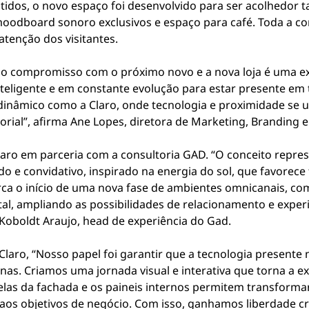
idos, o novo espaço foi desenvolvido para ser acolhedor t
moodboard sonoro exclusivos e espaço para café. Toda a c
atenção dos visitantes.
sso compromisso com o próximo novo e a nova loja é uma ex
nteligente e em constante evolução para estar presente 
dinâmico como a Claro, onde tecnologia e proximidade se 
rial”, afirma Ane Lopes, diretora de Marketing, Branding 
laro em parceria com a consultoria GAD. “O conceito repr
 e convidativo, inspirado na energia do sol, que favorece 
rca o início de uma nova fase de ambientes omnicanais, com
gital, ampliando as possibilidades de relacionamento e exper
Koboldt Araujo, head de experiência do Gad.
aro, “Nosso papel foi garantir que a tecnologia presente n
s. Criamos uma jornada visual e interativa que torna a exp
 telas da fachada e os paineis internos permitem transforma
aos objetivos de negócio. Com isso, ganhamos liberdade cr