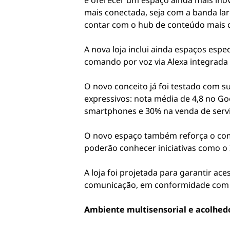
é oferecer um espaço ainda mais inov
mais conectada, seja com a banda lar
contar com o hub de conteúdo mais c
A nova loja inclui ainda espaços espe
comando por voz via Alexa integrada 
O novo conceito já foi testado com su
expressivos: nota média de 4,8 no G
smartphones e 30% na venda de servi
O novo espaço também reforça o compr
poderão conhecer iniciativas como o I
A loja foi projetada para garantir ac
comunicação, em conformidade com o
Ambiente multisensorial e acolhed