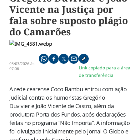
Vicente na Justiça por
fala sobre suposto plágio
do Camarões
Compartilhe pelo whatsapp
Compartilhar no facebook
Compartilhar no twitter
Compartilhe pelo email
Copiar link da notícia
03/03/2026 às
Link copiado para a área
07:06
de transferência
A rede cearense
Coco Bambu
entrou com ação
judicial contra os humoristas
Gregório
Duvivier
e
João Vicente de Castro
, além da
produtora
Porta dos Fundos
, após declarações
feitas no programa “Não Importa”. A informação
foi divulgada inicialmente pelo jornal O Globo e
confirmada pelo Correio.