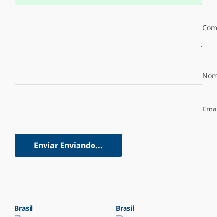
Com
Nom
Emai
Enviar
Enviando...
Brasil
Brasil