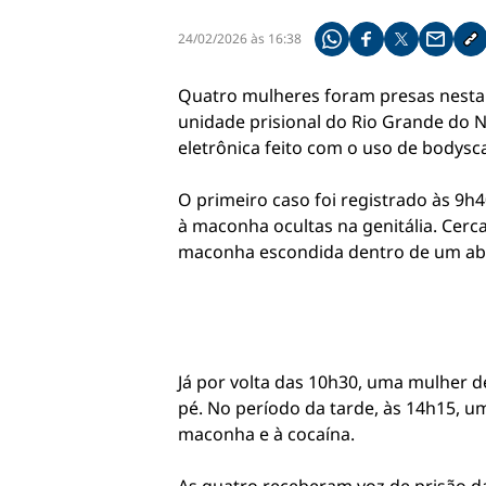
24/02/2026 às 16:38
Compartilhe pelo what
Compartilhar no f
Compartilhar 
Compart
Co
Quatro mulheres foram presas nesta 
unidade prisional do Rio Grande do 
eletrônica feito com o uso de bodysc
O primeiro caso foi registrado às 9
à maconha ocultas na genitália. Cerc
maconha escondida dentro de um ab
Já por volta das 10h30, uma mulher d
pé. No período da tarde, às 14h15, 
maconha e à cocaína.