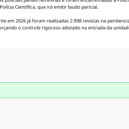
s policiais penais femininas e foram encaminhadas à Polícia
ícia Científica, que irá emitir laudo pericial.
e em 2026 já foram realizadas 2.998 revistas na penitenciá
rçando o controle rigoroso adotado na entrada da unidade