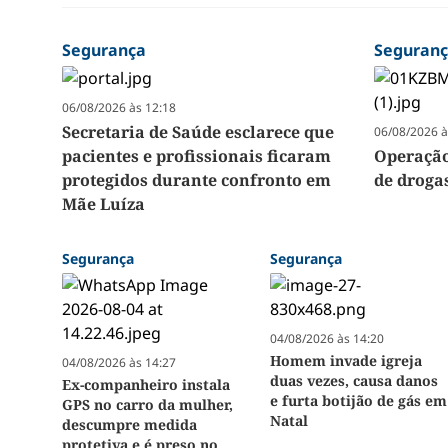
Segurança
Seguran
06/08/2026 às 12:18
Secretaria de Saúde esclarece que
06/08/2026 à
pacientes e profissionais ficaram
Operação
protegidos durante confronto em
de droga
Mãe Luíza
Segurança
Segurança
04/08/2026 às 14:20
Homem invade igreja
04/08/2026 às 14:27
duas vezes, causa danos
Ex-companheiro instala
e furta botijão de gás em
GPS no carro da mulher,
Natal
descumpre medida
protetiva e é preso no