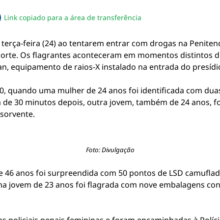
Link copiado para a área de transferência
sapp
acebook
no twitter
ilhe pelo email
piar link da notícia
terça-feira (24) ao tentarem entrar com drogas na
Penitenc
Norte. Os flagrantes aconteceram em momentos distintos d
an, equipamento de raios-X instalado na entrada do presídi
h40, quando uma mulher de 24 anos foi identificada com du
a de 30 minutos depois, outra jovem, também de 24 anos, fo
sorvente.
Foto: Divulgação
e 46 anos foi surpreendida com 50 pontos de LSD camuflad
uma jovem de 23 anos foi flagrada com nove embalagens co