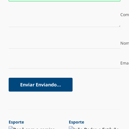
Com
Nom
Emai
Enviar
Enviando...
Esporte
Esporte