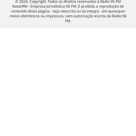
© 2024. Copyright. Todos os direitos reservados à Rádio 96 FM
Natal/RN - Empresa Jornalística 96 FM. É proibida a reprodução do
conteúdo desta página - seja reescrito ou na íntegra - em quaisquer
meios eletrônicos ou impressos, sem autorização escrita da Rádio 96
FM.