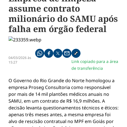
assume contrato
milionário do SAMU após
falha em órgão federal
Compartilhe pelo whatsapp
Compartilhar no facebook
Compartilhar no twitter
Compartilhe pelo email
Copiar link da notícia
04/03/2026 às
Link copiado para a área
15:27
de transferência
​O Governo do Rio Grande do Norte homologou a
empresa Proseg Consultoria como responsável
por mais de 14 mil plantões médicos anuais no
SAMU, em um contrato de R$ 16,9 milhões. A
decisão levanta questionamentos técnicos e éticos:
apenas três meses antes, a mesma empresa foi
alvo de rescisão contratual no MPF em Goiás por