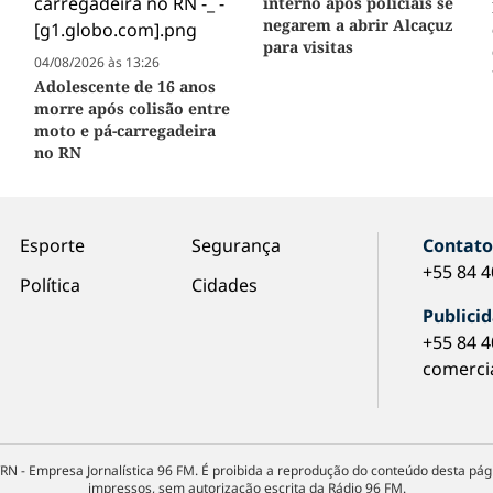
interno após policiais se
negarem a abrir Alcaçuz
para visitas
04/08/2026 às 13:26
Adolescente de 16 anos
morre após colisão entre
moto e pá-carregadeira
no RN
Esporte
Segurança
Contat
+55 84 
Política
Cidades
Publici
+55 84 
comerci
RN - Empresa Jornalística 96 FM. É proibida a reprodução do conteúdo desta pági
impressos, sem autorização escrita da Rádio 96 FM.