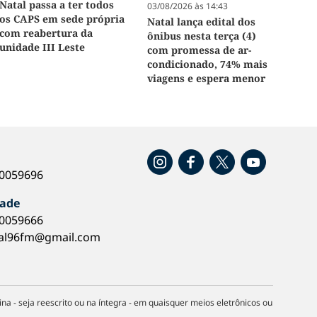
Natal passa a ter todos
03/08/2026 às 14:43
os CAPS em sede própria
Natal lança edital dos
com reabertura da
ônibus nesta terça (4)
unidade III Leste
com promessa de ar-
condicionado, 74% mais
viagens e espera menor
o
40059696
dade
40059666
al96fm@gmail.com
na - seja reescrito ou na íntegra - em quaisquer meios eletrônicos ou