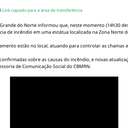
Link copiado para a área de transferência
sapp
acebook
no twitter
ilhe pelo email
piar link da notícia
Grande do Norte informou que, neste momento (14h30 desta
ia de incêndio em uma estátua localizada na Zona Norte de
amento estão no local, atuando para controlar as chamas e
onfirmadas sobre as causas do incêndio, e novas atualiza
sessoria de Comunicação Social do CBMRN.