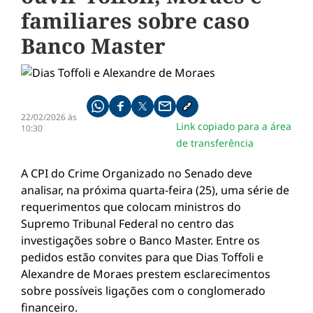
familiares sobre caso
Banco Master
Compartilhe pelo whatsapp
Compartilhar no facebook
Compartilhar no twitter
Compartilhe pelo email
Copiar link da notícia
22/02/2026 às
Link copiado para a área
10:30
de transferência
A CPI do Crime Organizado no Senado deve
analisar, na próxima quarta-feira (25), uma série de
requerimentos que colocam ministros do
Supremo Tribunal Federal
no centro das
investigações sobre o
Banco Master
. Entre os
pedidos estão convites para que
Dias Toffoli
e
Alexandre de Moraes
prestem esclarecimentos
sobre possíveis ligações com o conglomerado
financeiro.