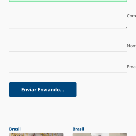
Com
Nom
Emai
Enviar
Enviando...
Brasil
Brasil