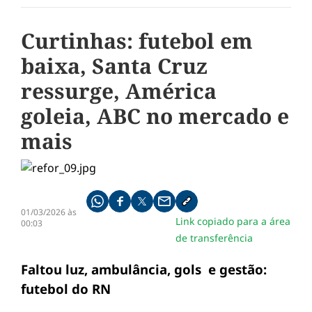
Curtinhas: futebol em
baixa, Santa Cruz
ressurge, América
goleia, ABC no mercado e
mais
Compartilhe pelo whatsapp
Compartilhar no facebook
Compartilhar no twitter
Compartilhe pelo email
Copiar link da notícia
01/03/2026 às
Link copiado para a área
00:03
de transferência
Faltou luz, ambulância, gols e gestão:
futebol do RN