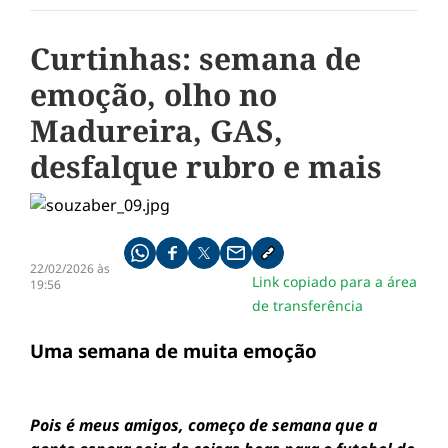
Curtinhas: semana de
emoção, olho no
Madureira, GAS,
desfalque rubro e mais
Compartilhe pelo whatsapp
Compartilhar no facebook
Compartilhar no twitter
Compartilhe pelo email
Copiar link da notícia
22/02/2026 às
Link copiado para a área
19:56
de transferência
Uma semana de muita emoção
Pois é meus amigos, começo de semana que a