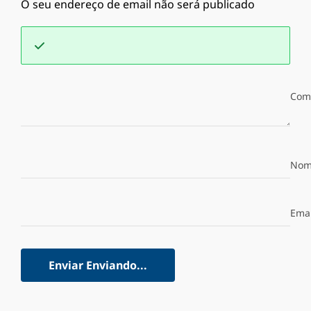
O seu endereço de email não será publicado
Com
Nom
Emai
Enviar
Enviando...