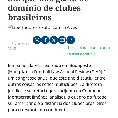
domínio de clubes
brasileiros
Compartilhe pelo whatsapp
Compartilhar no facebook
Compartilhar no twitter
Compartilhe pelo email
Copiar link da notícia
27/02/2026 às
Link copiado para a área
16:19
de transferência
Em painel da Fifa realizado em Budapeste
(Hungria) - o Football Law Annual Review (FLAR) é
um congresso anual que este ano discutiu, entre
outras coisas, as redes multiclubes -, a diretora
jurídica e secretária-geral adjunta da Conmebol,
Montserrat Jiménez, analisou o quadro do futebol
sul-americano e a distância dos clubes brasileiros
para o restante do continente.