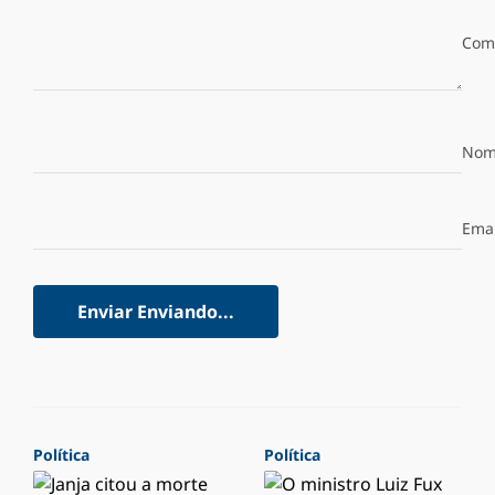
Com
Nom
Emai
Enviar
Enviando...
Política
Política