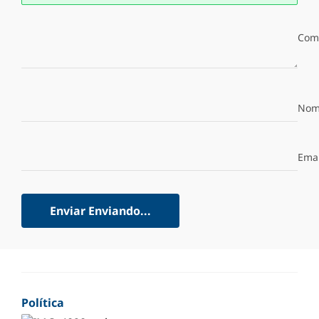
Com
Nom
Emai
Enviar
Enviando...
Política