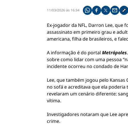
11/03/2026 às 16:34
Compartilhe pelo what
Compartilhar no f
Compartilhar 
Compart
Co
Ex-jogador da NFL, Darron Lee, que f
assassinato em primeiro grau e adult
americana, filha de brasileiros, e fal
A informação é do portal
Metrópoles
sobre como lidar com uma pessoa “não
incidente ocorreu no condado de Ham
Lee, que também jogou pelo Kansas Ci
no sofá e acreditava que ela poderia
revelaram um cenário diferente: san
vítima.
Investigadores notaram que Lee aprese
crime.