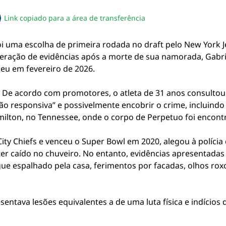
Link copiado para a área de transferência
sapp
acebook
no twitter
ilhe pelo email
piar link da notícia
oi uma escolha de primeira rodada no draft pelo New York J
eração de evidências após a morte de sua namorada, Gabrie
eceu em fevereiro de 2026.
. De acordo com promotores, o atleta de 31 anos consulto
 responsiva” e possivelmente encobrir o crime, incluindo 
ilton, no Tennessee, onde o corpo de Perpetuo foi encon
ty Chiefs e venceu o Super Bowl em 2020, alegou à polícia
 ter caído no chuveiro. No entanto, evidências apresentada
gue espalhado pela casa, ferimentos por facadas, olhos ro
ntava lesões equivalentes a de uma luta física e indícios 