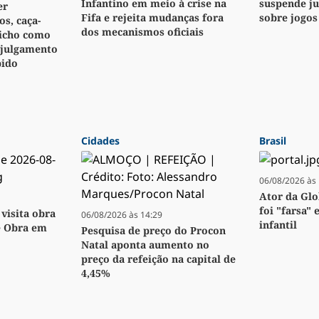
Infantino em meio à crise na
suspende j
er
Fifa e rejeita mudanças fora
sobre jogos
s, caça-
dos mecanismos oficiais
bicho como
 julgamento
pido
Cidades
Brasil
06/08/2026 às 
Ator da Glo
foi "farsa" 
visita obra
06/08/2026 às 14:29
infantil
e Obra em
Pesquisa de preço do Procon
Natal aponta aumento no
preço da refeição na capital de
4,45%