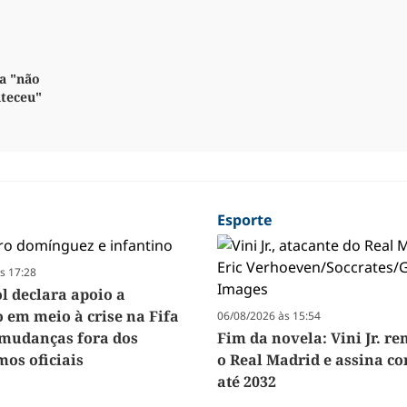
a "não
nteceu"
Esporte
s 17:28
 declara apoio a
o em meio à crise na Fifa
06/08/2026 às 15:54
a mudanças fora dos
Fim da novela: Vini Jr. r
os oficiais
o Real Madrid e assina co
até 2032