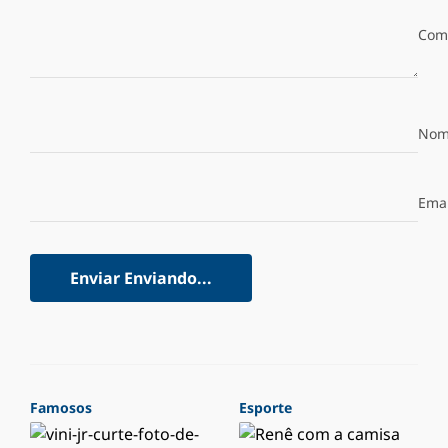
Com
Nom
Emai
Enviar
Enviando...
Famosos
Esporte