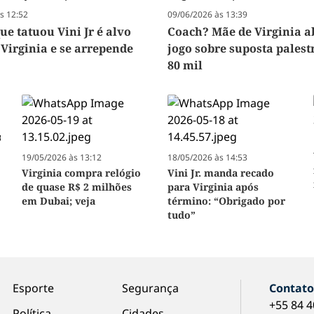
s 12:52
09/06/2026 às 13:39
e tatuou Vini Jr é alvo
Coach? Mãe de Virginia a
 Virginia e se arrepende
jogo sobre suposta palest
80 mil
19/05/2026 às 13:12
18/05/2026 às 14:53
Virginia compra relógio
Vini Jr. manda recado
de quase R$ 2 milhões
para Virginia após
em Dubai; veja
término: “Obrigado por
tudo”
Esporte
Segurança
Contat
+55 84 
Política
Cidades