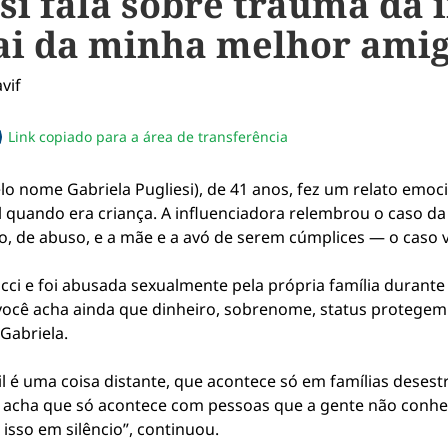
si fala sobre trauma da i
ai da minha melhor ami
Link copiado para a área de transferência
sapp
acebook
no twitter
ilhe pelo email
piar link da notícia
lo nome Gabriela Pugliesi), de 41 anos, fez um relato emoc
l quando era criança. A influenciadora relembrou o caso da 
o, de abuso, e a mãe e a avó de serem cúmplices — o caso 
cci e foi abusada sexualmente pela própria família durante
você acha ainda que dinheiro, sobrenome, status protegem
Gabriela.
il é uma coisa distante, que acontece só em famílias deses
te acha que só acontece com pessoas que a gente não conhe
isso em silêncio”, continuou.