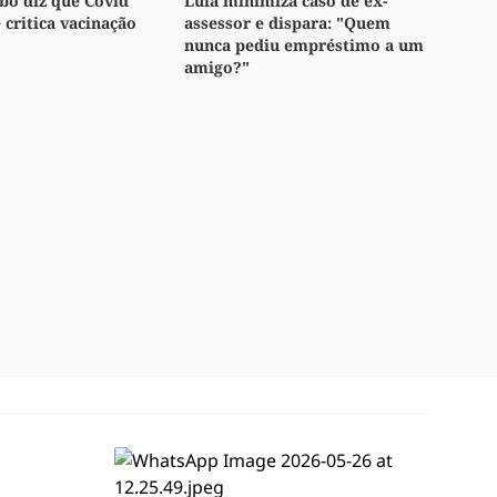
bo diz que Covid
Lula minimiza caso de ex-
e critica vacinação
assessor e dispara: "Quem
nunca pediu empréstimo a um
amigo?"