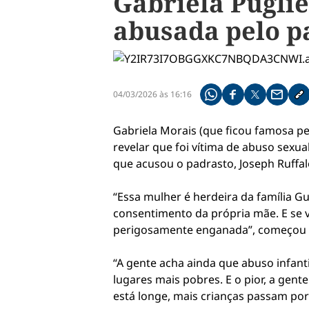
Gabriela Puglie
abusada pelo p
04/03/2026 às 16:16
Compartilhe pelo what
Compartilhar no f
Compartilhar 
Compart
Co
Gabriela Morais (que ficou famosa pe
revelar que foi vítima de abuso sexua
que acusou o padrasto, Joseph Ruffal
“Essa mulher é herdeira da família Gu
consentimento da própria mãe. E se 
perigosamente enganada”, começou 
“A gente acha ainda que abuso infant
lugares mais pobres. E o pior, a gen
está longe, mais crianças passam por 