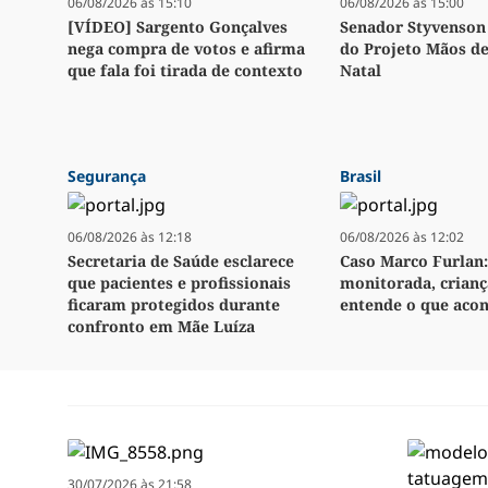
06/08/2026 às 15:10
06/08/2026 às 15:00
[VÍDEO] Sargento Gonçalves
Senador Styvenson 
nega compra de votos e afirma
do Projeto Mãos d
que fala foi tirada de contexto
Natal
Segurança
Brasil
06/08/2026 às 12:18
06/08/2026 às 12:02
Secretaria de Saúde esclarece
Caso Marco Furlan:
que pacientes e profissionais
monitorada, crianç
ficaram protegidos durante
entende o que aco
confronto em Mãe Luíza
30/07/2026 às 21:58