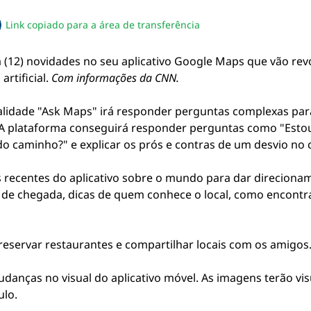
Link copiado para a área de transferência
sapp
acebook
no twitter
ilhe pelo email
piar link da notícia
a (12) novidades no seu aplicativo Google Maps que vão re
rtificial.
Com informações da CNN.
lidade "Ask Maps" irá responder perguntas complexas par
 A plataforma conseguirá responder perguntas como "Esto
 caminho?" e explicar os prós e contras de um desvio no
is recentes do aplicativo sobre o mundo para dar direcion
de chegada, dicas de quem conhece o local, como encontra
reservar restaurantes e compartilhar locais com os amigos
nças no visual do aplicativo móvel. As imagens terão vis
ulo.