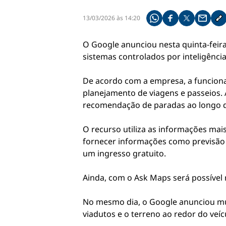
13/03/2026 às 14:20
Compartilhe pelo what
Compartilhar no f
Compartilhar 
Compart
Co
O Google anunciou nesta quinta-feir
sistemas controlados por inteligência a
De acordo com a empresa, a funciona
planejamento de viagens e passeios.
recomendação de paradas ao longo do
O recurso utiliza as informações ma
fornecer informações como previsão 
um ingresso gratuito.
Ainda, com o Ask Maps será possível 
No mesmo dia, o Google anunciou muda
viadutos e o terreno ao redor do veíc