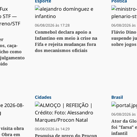
Esporte
Política
06/08/2026 às 17:28
06/08/2026 às 
Conmebol declara apoio a
Flávio Dino
Infantino em meio à crise na
suspende j
er
Fifa e rejeita mudanças fora
sobre jogos
s, caça-
dos mecanismos oficiais
bicho como
 julgamento
pido
Cidades
Brasil
06/08/2026 às 
Ator da Glo
foi "farsa" 
visita obra
06/08/2026 às 14:29
infantil
e Obra em
Pesquisa de preço do Procon