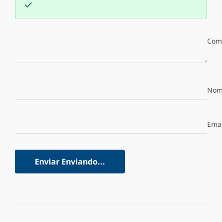
Com
Nom
Emai
Enviar
Enviando...