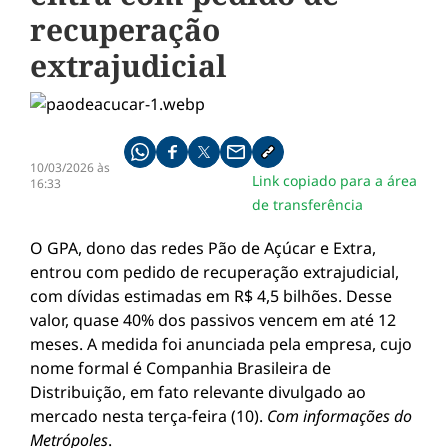
recuperação
extrajudicial
Compartilhe pelo whatsapp
Compartilhar no facebook
Compartilhar no twitter
Compartilhe pelo email
Copiar link da notícia
10/03/2026 às
Link copiado para a área
16:33
de transferência
O GPA, dono das redes Pão de Açúcar e Extra,
entrou com pedido de recuperação extrajudicial,
com dívidas estimadas em R$ 4,5 bilhões. Desse
valor, quase 40% dos passivos vencem em até 12
meses. A medida foi anunciada pela empresa, cujo
nome formal é Companhia Brasileira de
Distribuição, em fato relevante divulgado ao
mercado nesta terça-feira (10).
Com informações do
Metrópoles
.