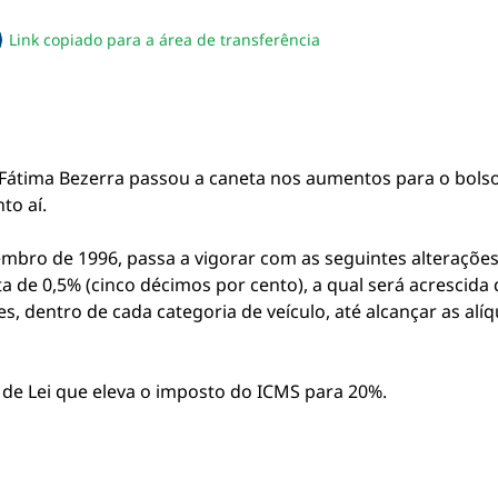
Link copiado para a área de transferência
sapp
acebook
no twitter
ilhe pelo email
piar link da notícia
a Fátima Bezerra passou a caneta nos aumentos para o bols
to aí.
zembro de 1996, passa a vigorar com as seguintes alterações:
ota de 0,5% (cinco décimos por cento), a qual será acrescid
, dentro de cada categoria de veículo, até alcançar as alíqu
 de Lei que eleva o imposto do ICMS para 20%.