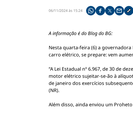
06/11/2024 às 15:24
Compartilhe pelo what
Compartilhar no f
Compartilhar 
Compart
Co
A informação é do Blog do BG:
Nesta quarta-feira (6) a governador
carro elétrico, se prepare: vem aumen
“A Lei Estadual nº 6.967, de 30 de de
motor elétrico sujeitar-se-ão à alíqu
de janeiro dos exercícios subsequentes
(NR).
Além disso, ainda enviou um Proheto