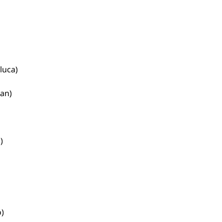
luca)
han)
)
)