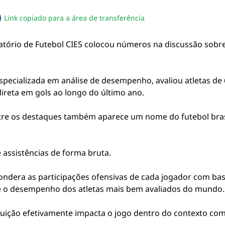
Link copiado para a área de transferência
sapp
acebook
no twitter
ilhe pelo email
piar link da notícia
tório de Futebol CIES colocou números na discussão sobre
especializada em análise de desempenho, avaliou atletas de
direta em gols ao longo do último ano.
Entre os destaques também aparece um nome do futebol bras
e assistências de forma bruta.
ondera as participações ofensivas de cada jogador com bas
 e o desempenho dos atletas mais bem avaliados do mundo.
buição efetivamente impacta o jogo dentro do contexto com