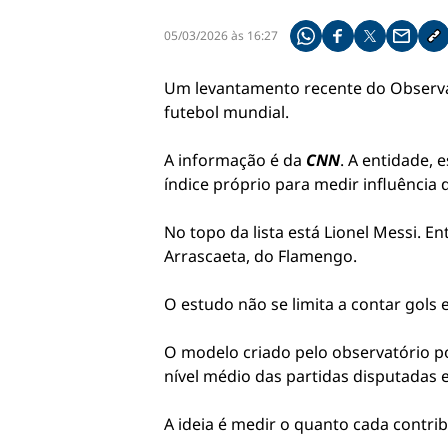
05/03/2026 às 16:27
Compartilhe pelo what
Compartilhar no f
Compartilhar 
Compart
Co
Um levantamento recente do Observa
futebol mundial.
A informação é da
CNN
. A entidade, 
índice próprio para medir influência 
No topo da lista está Lionel Messi. 
Arrascaeta, do Flamengo.
O estudo não se limita a contar gols 
O modelo criado pelo observatório p
nível médio das partidas disputadas
A ideia é medir o quanto cada contri