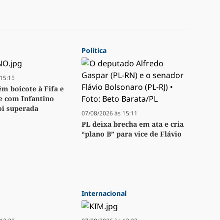
Política
15:15
m boicote à Fifa e
se com Infantino
oi superada
07/08/2026 às 15:11
PL deixa brecha em ata e cria
“plano B” para vice de Flávio
Internacional