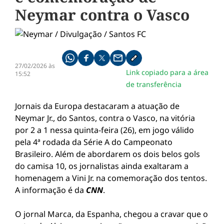
Neymar contra o Vasco
Compartilhe pelo whatsapp
Compartilhar no facebook
Compartilhar no twitter
Compartilhe pelo email
Copiar link da notícia
27/02/2026 às
Link copiado para a área
15:52
de transferência
Jornais da Europa destacaram a atuação de
Neymar Jr., do Santos, contra o Vasco, na vitória
por 2 a 1 nessa quinta-feira (26), em jogo válido
pela 4ª rodada da Série A do Campeonato
Brasileiro. Além de abordarem os dois belos gols
do camisa 10, os jornalistas ainda exaltaram a
homenagem a Vini Jr. na comemoração dos tentos.
A informação é da
CNN
.
O jornal Marca, da Espanha, chegou a cravar que o