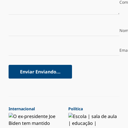
Com
Nom
Emai
Enviar
Enviando...
Internacional
Política