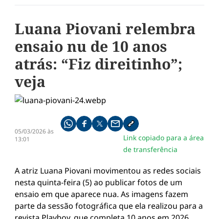
Luana Piovani relembra
ensaio nu de 10 anos
atrás: “Fiz direitinho”;
veja
Compartilhe pelo whatsapp
Compartilhar no facebook
Compartilhar no twitter
Compartilhe pelo email
Copiar link da notícia
05/03/2026 às
Link copiado para a área
13:01
de transferência
A atriz
Luana Piovani
movimentou as redes sociais
nesta quinta-feira (5) ao publicar fotos de um
ensaio em que aparece nua. As imagens fazem
parte da sessão fotográfica que ela realizou para a
revista
Playboy
, que completa 10 anos em 2026.