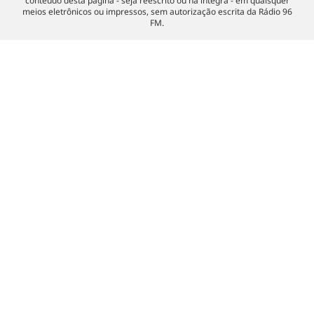
conteúdo desta página - seja reescrito ou na íntegra - em quaisquer
meios eletrônicos ou impressos, sem autorização escrita da Rádio 96
FM.