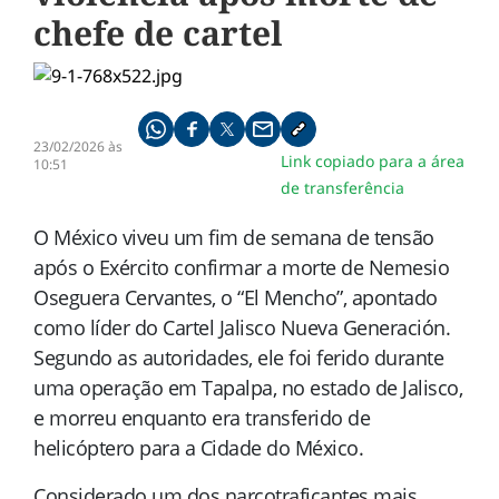
chefe de cartel
Compartilhe pelo whatsapp
Compartilhar no facebook
Compartilhar no twitter
Compartilhe pelo email
Copiar link da notícia
23/02/2026 às
Link copiado para a área
10:51
de transferência
O México viveu um fim de semana de tensão
após o Exército confirmar a morte de Nemesio
Oseguera Cervantes, o “El Mencho”, apontado
como líder do
Cartel Jalisco Nueva Generación
.
Segundo as autoridades, ele foi ferido durante
uma operação em Tapalpa, no estado de Jalisco,
e morreu enquanto era transferido de
helicóptero para a Cidade do México.
Considerado um dos narcotraficantes mais