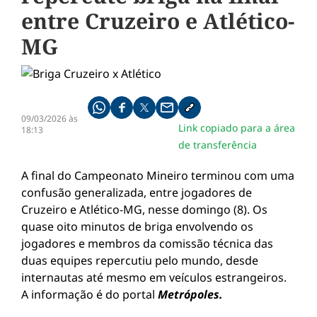
entre Cruzeiro e Atlético-
MG
Compartilhe pelo whatsapp
Compartilhar no facebook
Compartilhar no twitter
Compartilhe pelo email
Copiar link da notícia
09/03/2026 às
Link copiado para a área
18:13
de transferência
A final do Campeonato Mineiro terminou com uma
confusão generalizada, entre jogadores de
Cruzeiro e Atlético-MG, nesse domingo (8). Os
quase oito minutos de briga envolvendo os
jogadores e membros da comissão técnica das
duas equipes repercutiu pelo mundo, desde
internautas até mesmo em veículos estrangeiros.
A informação é do portal
Metrópoles.