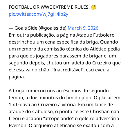
FOOTBALL OR WWE EXTREME RULES. 🤔
pic.twitter.com/wj7gH4ip2y
— Goals Side (@goalsside)
March 9, 2026
Em outra publicação, a página Ataque Futbolero
destrinchou um cena específica da briga. Quando
um membro da comissão técnica do Atlético pedia
para que os jogadores parassem de brigar e, um
segundo depois, chutou um atleta do Cruzeiro que
ele estava no chão. “Inacreditável”, escreveu a
página.
A briga começou nos acréscimos do segundo
tempo, a dois minutos do fim do jogo. O placar em
1 x 0 dava ao Cruzeiro a vitória. Em um lance de
ataque do Cabuloso, o ponta celeste Christian não
freou e acabou “atropelando” o goleiro adversário
Everson. O arqueiro atleticano se exaltou com a