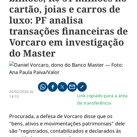
cartão, joias e carros de
luxo: PF analisa
transações financeiras de
Vorcaro em investigação
do Master
Compartilhe pelo whatsapp
Compartilhar no facebook
Compartilhar no twitter
Compartilhe pelo email
Copiar link da notícia
24/02/2026 às
Link copiado para a área
14:10
de transferência
Procurada, a defesa de Vorcaro disse que os
"bens, ativos e movimentações patrimoniais" dele
são "registrados, contabilizados e declarados às