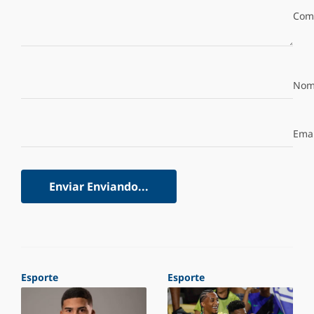
Com
Nom
Emai
Enviar
Enviando...
Esporte
Esporte