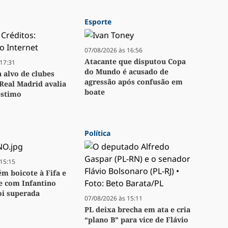
Esporte
07/08/2026 às 16:56
Atacante que disputou Copa
17:31
do Mundo é acusado de
a alvo de clubes
agressão após confusão em
Real Madrid avalia
boate
stimo
Política
15:15
m boicote à Fifa e
se com Infantino
oi superada
07/08/2026 às 15:11
PL deixa brecha em ata e cria
“plano B” para vice de Flávio