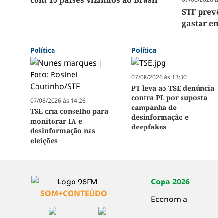
com 10 países vizinhos ao Brasil
STF prev
gastar e
Política
Política
07/08/2026 às 13:30
PT leva ao TSE denúncia
contra PL por suposta
07/08/2026 às 14:26
campanha de
TSE cria conselho para
desinformação e
monitorar IA e
deepfakes
desinformação nas
eleições
Copa 2026
SOM+CONTEÚDO
Economia