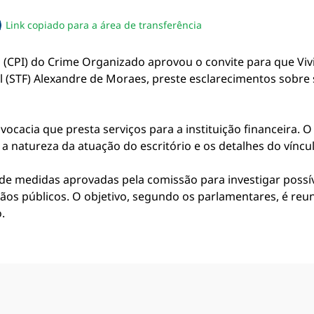
Link copiado para a área de transferência
sapp
acebook
no twitter
ilhe pelo email
piar link da notícia
 (CPI) do Crime Organizado aprovou o convite para que Viv
 (STF) Alexandre de Moraes, preste esclarecimentos sobre 
dvocacia que presta serviços para a instituição financeira.
 a natureza da atuação do escritório e os detalhes do víncu
de medidas aprovadas pela comissão para investigar possív
ãos públicos. O objetivo, segundo os parlamentares, é reun
.