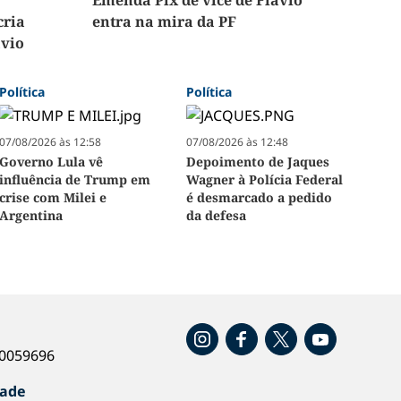
Emenda Pix de vice de Flávio
cria
entra na mira da PF
ávio
Política
Política
07/08/2026 às 12:58
07/08/2026 às 12:48
Governo Lula vê
Depoimento de Jaques
influência de Trump em
Wagner à Polícia Federal
crise com Milei e
é desmarcado a pedido
Argentina
da defesa
o
40059696
dade