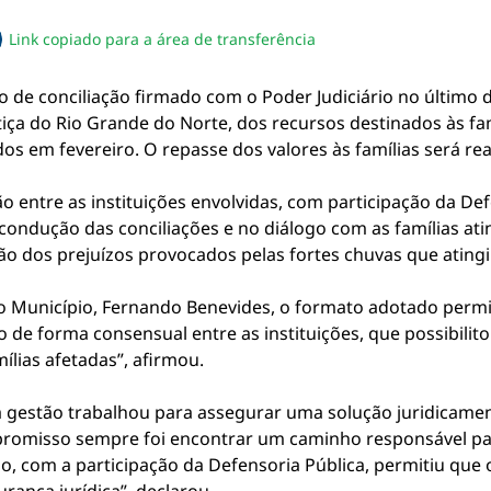
Link copiado para a área de transferência
sapp
acebook
no twitter
ilhe pelo email
piar link da notícia
 de conciliação firmado com o Poder Judiciário no último di
stiça do Rio Grande do Norte, dos recursos destinados às fa
s em fevereiro. O repasse dos valores às famílias será rea
ão entre as instituições envolvidas, com participação da De
condução das conciliações e no diálogo com as famílias atin
ção dos prejuízos provocados pelas fortes chuvas que atin
 Município, Fernando Benevides, o formato adotado permiti
o de forma consensual entre as instituições, que possibilit
ílias afetadas”, afirmou.
 a gestão trabalhou para assegurar uma solução juridicame
promisso sempre foi encontrar um caminho responsável para
io, com a participação da Defensoria Pública, permitiu que