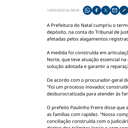
14/03/2026 às 08:30
Compartilhe pelo what
Compartilhar no f
Compartilhar 
Compart
Co
A Prefeitura do Natal cumpriu o termo
depósito, na conta do Tribunal de Ju
afetadas pelos alagamentos registrado
A medida foi construída em articulaç
Norte, que teve atuação essencial na 
solução adotada e garantir a repara
De acordo com o procurador-geral do
“Foi um processo inovador, construíd
desburocratizada para atender às fam
O prefeito Paulinho Freire disse que
as famílias com rapidez. “Nosso com
conciliação construída com o Judiciár