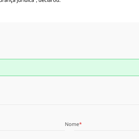
rança jurídica”, declarou.
Nome