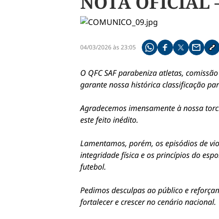
NOTA OFICIAL 
04/03/2026 às 23:05
Compartilhe pelo what
Compartilhar no f
Compartilhar 
Compart
Co
O QFC SAF parabeniza atletas, comissão t
garante nossa histórica classificação p
​Agradecemos imensamente à nossa torci
este feito inédito.
​Lamentamos, porém, os episódios de vio
integridade física e os princípios do es
futebol.
​Pedimos desculpas ao público e reforça
fortalecer e crescer no cenário nacional.