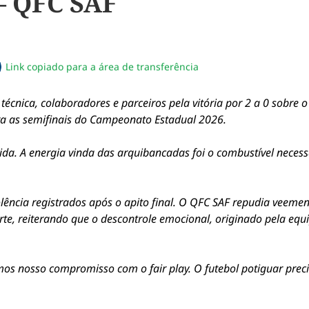
– QFC SAF
Link copiado para a área de transferência
sapp
acebook
no twitter
ilhe pelo email
piar link da notícia
écnica, colaboradores e parceiros pela vitória por 2 a 0 sobre o
ara as semifinais do Campeonato Estadual 2026.
da. A energia vinda das arquibancadas foi o combustível necess
lência registrados após o apito final. O QFC SAF repudia veeme
porte, reiterando que o descontrole emocional, originado pela equ
mos nosso compromisso com o fair play. O futebol potiguar prec