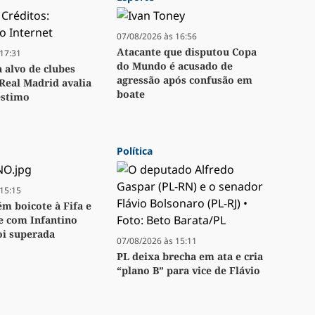
07/08/2026 às 16:56
Atacante que disputou Copa
17:31
do Mundo é acusado de
a alvo de clubes
agressão após confusão em
Real Madrid avalia
boate
stimo
Política
15:15
m boicote à Fifa e
se com Infantino
oi superada
07/08/2026 às 15:11
PL deixa brecha em ata e cria
“plano B” para vice de Flávio