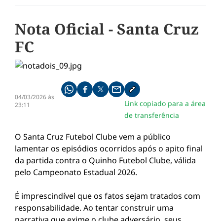
Nota Oficial - Santa Cruz
FC
Compartilhe pelo whatsapp
Compartilhar no facebook
Compartilhar no twitter
Compartilhe pelo email
Copiar link da notícia
04/03/2026 às
Link copiado para a área
23:11
de transferência
O Santa Cruz Futebol Clube vem a público
lamentar os episódios ocorridos após o apito final
da partida contra o Quinho Futebol Clube, válida
pelo Campeonato Estadual 2026.
É imprescindível que os fatos sejam tratados com
responsabilidade. Ao tentar construir uma
narrativa que exime o clube adversário, seus