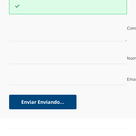
Com
Nom
Emai
Enviar
Enviando...