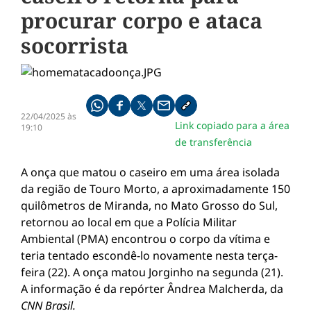
procurar corpo e ataca
socorrista
Compartilhe pelo whatsapp
Compartilhar no facebook
Compartilhar no twitter
Compartilhe pelo email
Copiar link da notícia
22/04/2025 às
Link copiado para a área
19:10
de transferência
A onça que matou o caseiro em uma área isolada
da região de Touro Morto, a aproximadamente 150
quilômetros de Miranda, no Mato Grosso do Sul,
retornou ao local em que a Polícia Militar
Ambiental (PMA) encontrou o corpo da vítima e
teria tentado escondê-lo novamente nesta terça-
feira (22). A onça matou Jorginho na segunda (21).
A informação é da repórter Ândrea Malcherda, da
CNN Brasil.