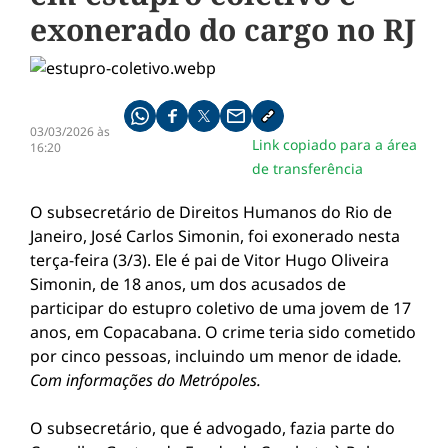
exonerado do cargo no RJ
Compartilhe pelo whatsapp
Compartilhar no facebook
Compartilhar no twitter
Compartilhe pelo email
Copiar link da notícia
03/03/2026 às
Link copiado para a área
16:20
de transferência
O subsecretário de Direitos Humanos do Rio de
Janeiro, José Carlos Simonin, foi exonerado nesta
terça-feira (3/3). Ele é pai de Vitor Hugo Oliveira
Simonin, de 18 anos, um dos acusados de
participar do estupro coletivo de uma jovem de 17
anos, em Copacabana. O crime teria sido cometido
por cinco pessoas, incluindo um menor de idade
.
Com informações do Metrópoles.
O subsecretário, que é advogado, fazia parte do