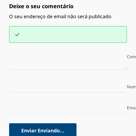
Deixe o seu comentário
O seu endereço de email não será publicado
Com
Nom
Emai
Enviar
Enviando...