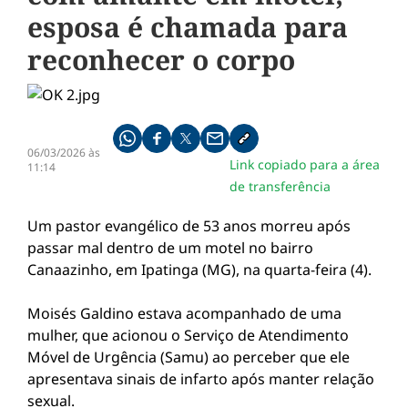
esposa é chamada para
reconhecer o corpo
Compartilhe pelo whatsapp
Compartilhar no facebook
Compartilhar no twitter
Compartilhe pelo email
Copiar link da notícia
06/03/2026 às
Link copiado para a área
11:14
de transferência
Um pastor evangélico de 53 anos morreu após
passar mal dentro de um motel no bairro
Canaazinho, em Ipatinga (MG), na quarta-feira (4).
Moisés Galdino estava acompanhado de uma
mulher, que acionou o Serviço de Atendimento
Móvel de Urgência (Samu) ao perceber que ele
apresentava sinais de infarto após manter relação
sexual.