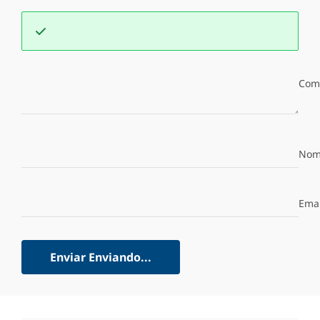
Com
Nom
Emai
Enviar
Enviando...