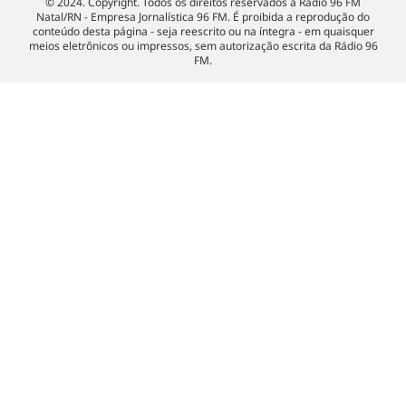
© 2024. Copyright. Todos os direitos reservados à Rádio 96 FM
Natal/RN - Empresa Jornalística 96 FM. É proibida a reprodução do
conteúdo desta página - seja reescrito ou na íntegra - em quaisquer
meios eletrônicos ou impressos, sem autorização escrita da Rádio 96
FM.