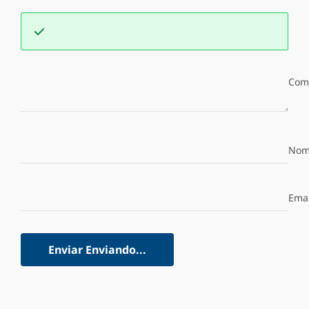
Com
Nom
Emai
Enviar
Enviando...