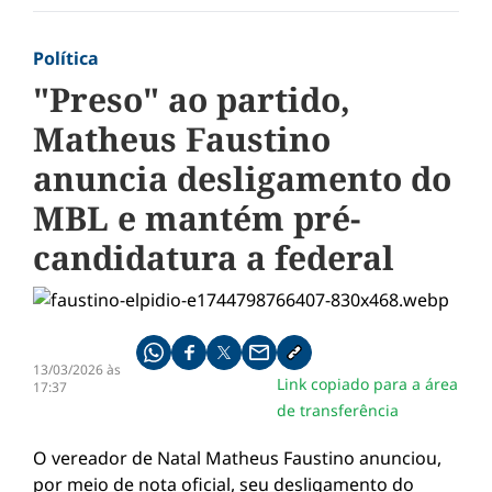
Política
"Preso" ao partido,
Matheus Faustino
anuncia desligamento do
MBL e mantém pré-
candidatura a federal
Compartilhe pelo whatsapp
Compartilhar no facebook
Compartilhar no twitter
Compartilhe pelo email
Copiar link da notícia
13/03/2026 às
Link copiado para a área
17:37
de transferência
O vereador de Natal Matheus Faustino anunciou,
por meio de nota oficial, seu desligamento do