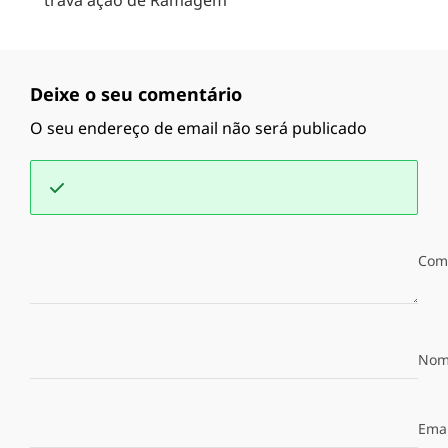
trava ação de Ramagem
Deixe o seu comentário
O seu endereço de email não será publicado
Com
Nom
Emai