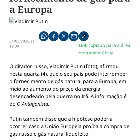
a Europa
Compartilhe pelo whatsapp
Compartilhar no facebook
Compartilhar no twitter
Compartilhe pelo email
Copiar link da notícia
04/03/2026 às
Link copiado para a área
19:09
de transferência
O ditador russo, Vladimir Putin (foto), afirmou
nesta quarta (4), que o seu país pode interromper
o fornecimento de gás natural para a Europa, em
meio ao aumento do preço da energia
desencadeado pela guerra no Irã. A informação é
do
O Antagonista.
Putin também disse que a hipótese poderia
ocorrer caso a União Europeia proíba a compra de
gás russo e gás natural liquefeito.