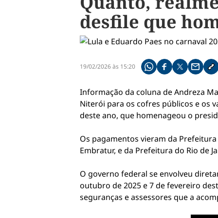
Quanto, realmen
desfile que ho
19/02/2026 às 15:20
Compartilhe pelo what
Compartilhar no f
Compartilhar 
Compart
Co
Informação da coluna de Andreza Mat
Niterói para os cofres públicos e os 
deste ano, que homenageou o preside
Os pagamentos vieram da Prefeitura d
Embratur, e da Prefeitura do Rio de Jan
O governo federal se envolveu diretam
outubro de 2025 e 7 de fevereiro des
seguranças e assessores que a aco