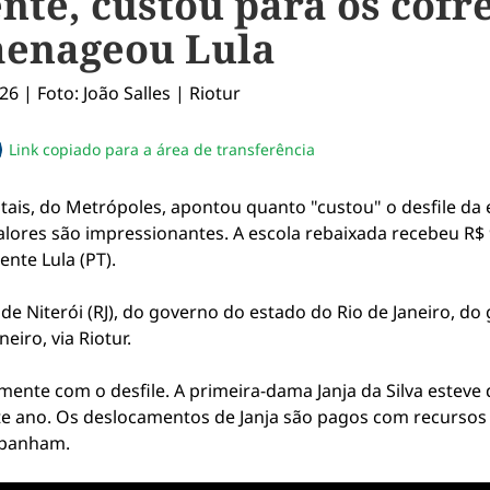
te, custou para os cofre
menageou Lula
Link copiado para a área de transferência
sapp
acebook
no twitter
ilhe pelo email
piar link da notícia
ais, do Metrópoles, apontou quanto "custou" o desfile da
valores são impressionantes. A escola rebaixada recebeu R$ 9
nte Lula (PT).
e Niterói (RJ), do governo do estado do Rio de Janeiro, do
eiro, via Riotur.
ente com o desfile. A primeira-dama Janja da Silva esteve 
te ano. Os deslocamentos de Janja são pagos com recursos 
mpanham.