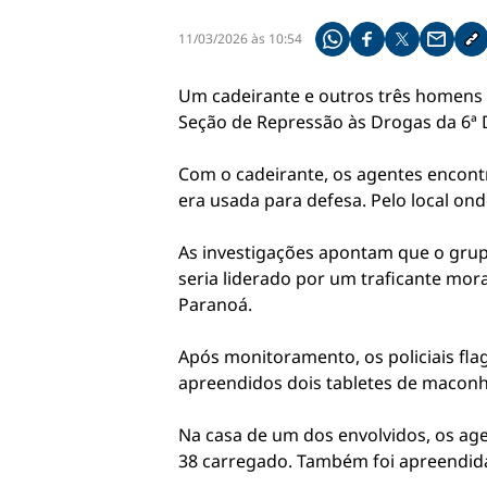
11/03/2026 às 10:54
Compartilhe pelo what
Compartilhar no f
Compartilhar 
Compart
Co
Um cadeirante e outros três homens fo
Seção de Repressão às Drogas da 6ª De
Com o cadeirante, os agentes encont
era usada para defesa. Pelo local ond
As investigações apontam que o grupo
seria liderado por um traficante mo
Paranoá.
Após monitoramento, os policiais fl
apreendidos dois tabletes de maconha
Na casa de um dos envolvidos, os ag
38 carregado. Também foi apreendida 