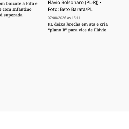
m boicote à Fifa e
se com Infantino
oi superada
07/08/2026 às 15:11
PL deixa brecha em ata e cria
“plano B” para vice de Flávio