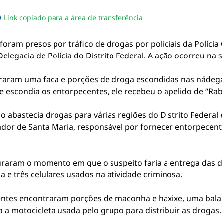
Link copiado para a área de transferência
sapp
acebook
no twitter
ilhe pelo email
piar link da notícia
ram presos por tráfico de drogas por policiais da Polícia Ci
legacia de Polícia do Distrito Federal. A ação ocorreu na s
raram uma faca e porções de droga escondidas nas nádegas
e escondia os entorpecentes, ele recebeu o apelido de “Rab
 abastecia drogas para várias regiões do Distrito Federal
rador de Santa Maria, responsável por fornecer entorpece
agraram o momento em que o suspeito faria a entrega das
 e três celulares usados na atividade criminosa.
entes encontraram porções de maconha e haxixe, uma balan
a motocicleta usada pelo grupo para distribuir as drogas.