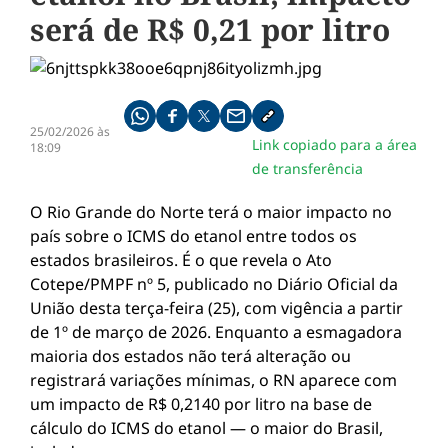
será de R$ 0,21 por litro
Compartilhe pelo whatsapp
Compartilhar no facebook
Compartilhar no twitter
Compartilhe pelo email
Copiar link da notícia
25/02/2026 às
Link copiado para a área
18:09
de transferência
O Rio Grande do Norte terá o maior impacto no
país sobre o ICMS do etanol entre todos os
estados brasileiros. É o que revela o Ato
Cotepe/PMPF nº 5, publicado no Diário Oficial da
União desta terça-feira (25), com vigência a partir
de 1º de março de 2026. Enquanto a esmagadora
maioria dos estados não terá alteração ou
registrará variações mínimas, o RN aparece com
um impacto de R$ 0,2140 por litro na base de
cálculo do ICMS do etanol — o maior do Brasil,