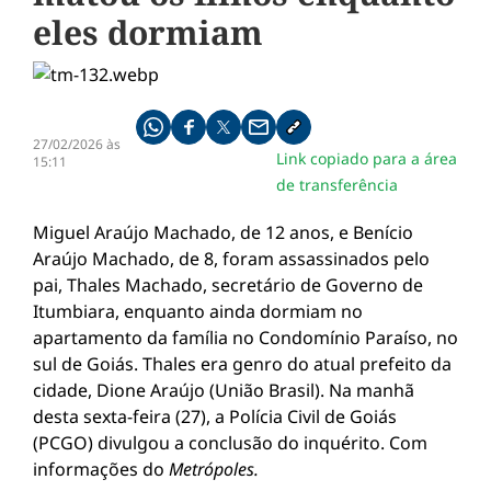
eles dormiam
Compartilhe pelo whatsapp
Compartilhar no facebook
Compartilhar no twitter
Compartilhe pelo email
Copiar link da notícia
27/02/2026 às
Link copiado para a área
15:11
de transferência
Miguel Araújo Machado, de 12 anos, e Benício
Araújo Machado, de 8, foram assassinados pelo
pai, Thales Machado, secretário de Governo de
Itumbiara, enquanto ainda dormiam no
apartamento da família no Condomínio Paraíso, no
sul de Goiás. Thales era genro do atual prefeito da
cidade, Dione Araújo (União Brasil). Na manhã
desta sexta-feira (27), a Polícia Civil de Goiás
(PCGO) divulgou a conclusão do inquérito. Com
informações do
Metrópoles.