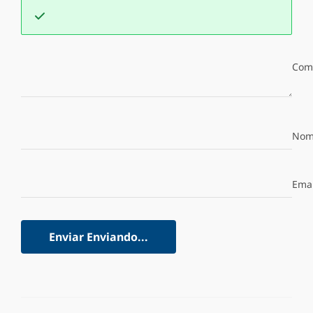
Com
Nom
Emai
Enviar
Enviando...