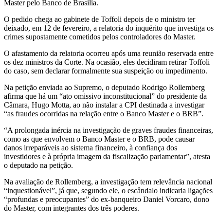
Master pelo Banco de Brasília.
O pedido chega ao gabinete de Toffoli depois de o ministro ter
deixado, em 12 de fevereiro, a relatoria do inquérito que investiga os
crimes supostamente cometidos pelos controladores do Master.
O afastamento da relatoria ocorreu após uma reunião reservada entre
os dez ministros da Corte. Na ocasião, eles decidiram retirar Toffoli
do caso, sem declarar formalmente sua suspeição ou impedimento.
Na petição enviada ao Supremo, o deputado Rodrigo Rollemberg
afirma que há um “ato omissivo inconstitucional” do presidente da
Câmara, Hugo Motta, ao não instalar a CPI destinada a investigar
“as fraudes ocorridas na relação entre o Banco Master e o BRB”.
“A prolongada inércia na investigação de graves fraudes financeiras,
como as que envolvem o Banco Master e o BRB, pode causar
danos irreparáveis ao sistema financeiro, à confiança dos
investidores e à própria imagem da fiscalização parlamentar”, atesta
o deputado na petição.
Na avaliação de Rollemberg, a investigação tem relevância nacional
“inquestionável”, já que, segundo ele, o escândalo indicaria ligações
“profundas e preocupantes” do ex-banqueiro Daniel Vorcaro, dono
do Master, com integrantes dos três poderes.