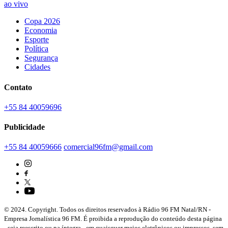
ao vivo
Copa 2026
Economia
Esporte
Política
Segurança
Cidades
Contato
+55 84 40059696
Publicidade
+55 84 40059666
comercial96fm@gmail.com
© 2024. Copyright. Todos os direitos reservados à Rádio 96 FM Natal/RN -
Empresa Jornalística 96 FM. É proibida a reprodução do conteúdo desta página
- seja reescrito ou na íntegra - em quaisquer meios eletrônicos ou impressos, sem